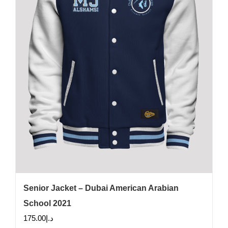
chosen
on
the
product
page
Senior Jacket – Dubai American Arabian
School 2021
175.00
د.إ