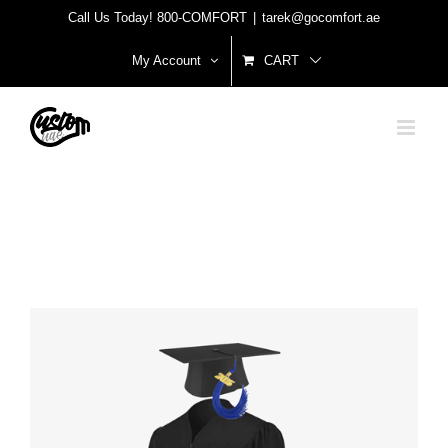
Skip
Call Us Today! 800-COMFORT
|
tarek@gocomfort.ae
to
My Account
CART
content