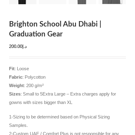
Brighton School Abu Dhabi |
Graduation Gear
200.00
د.إ
Fit
: Loose
Fabric
: Polycotton
Weight
: 200 g/m²
Sizes
: Small to 5Extra Large – Extra charges apply for
gowns with sizes bigger than XL
1-Sizing to be determined based on Physical Sizing
Samples.
2-Custom UAE / Comfort Plus is not responsible for any