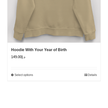
Hoodie With Your Year of Birth
149.00
د.إ
Select options
Details
This
product
has
multiple
variants.