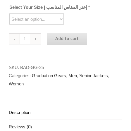
Select Your Size | إختر المقاس المناسب
*
Add to cart
Brighton
School
Abu
Dhabi
SKU:
BAD-GG-25
|
Categories:
Graduation Gears
,
Men
,
Senior Jackets
,
Graduation
Women
Gear
quantity
Description
Reviews (0)