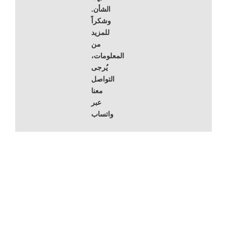
الشأن.
وشكراً
للمزيد
من
المعلومات،
يُرجى
التواصل
معنا
عبر
واتساب