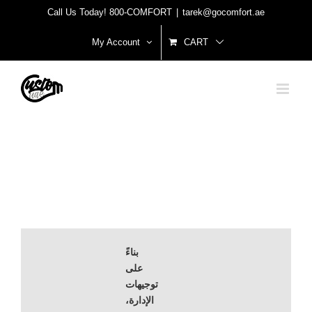
Skip
Call Us Today! 800-COMFORT
|
tarek@gocomfort.ae
to
My Account
CART
content
بناءً
على
توجيهات
الإدارة،