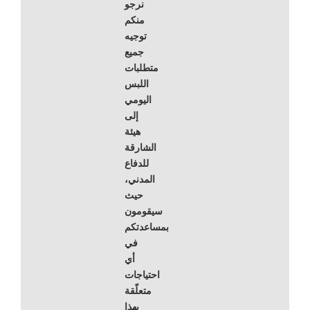
نرجو
منكم
توجيه
جميع
متطلبات
اللبس
اليومي
إلى
هيئة
الشارقة
للدفاع
المدني،
حيث
سيقومون
بمساعدتكم
في
أي
احتياجات
متعلّقة
بهذا